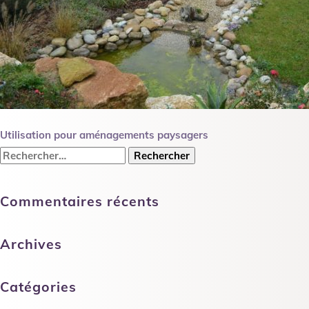
Navigation
Utilisation pour aménagements paysagers
de
Rechercher :
l’article
Commentaires récents
Archives
Catégories