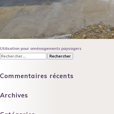
Navigation
Utilisation pour aménagements paysagers
de
Rechercher :
l’article
Commentaires récents
Archives