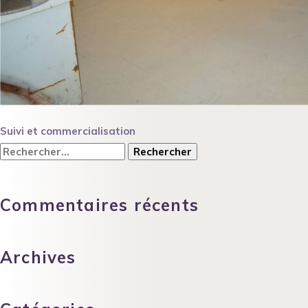
Navigation
Suivi et commercialisation
de
Rechercher :
l’article
Commentaires récents
Archives